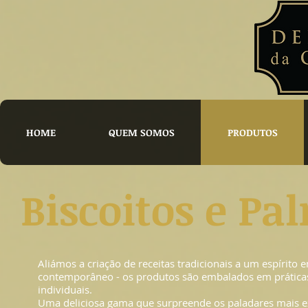
HOME
QUEM SOMOS
PRODUTOS
Biscoitos e Pa
Aliámos a criação de receitas tradicionais a um espírito e
contemporâneo - os produtos são embalados em prática
individuais.
Uma deliciosa gama que surpreende os paladares mais e