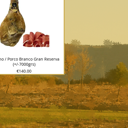
no / Porco Branco Gran Reserva
(+/-7000grs)
Price
€140.00