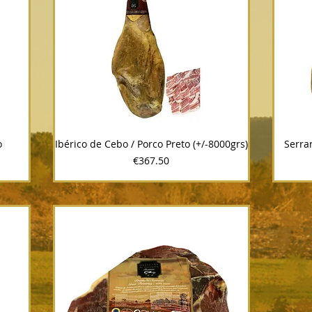
o
Ibérico de Cebo / Porco Preto (+/-8000grs)
Serra
Price
€367.50