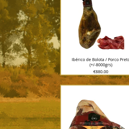
Ibérico de Bolota / Porco Pret
(+/-8000grs)
Price
€880.00