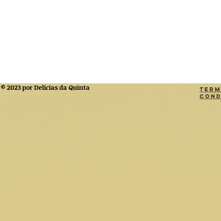
© 2023 por Delicias da Quinta
Term
Cond