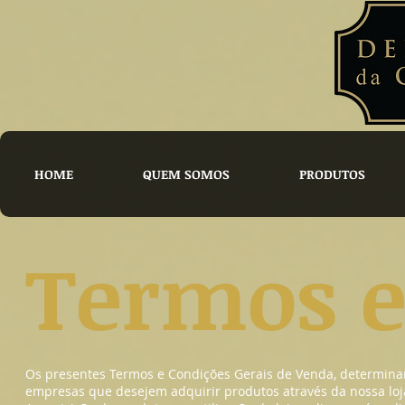
HOME
QUEM SOMOS
PRODUTOS
Termos e
Os presentes Termos e Condições Gerais de Venda, determinam 
empresas que desejem adquirir produtos através da nossa loja