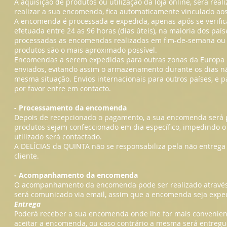
A aquisição de produtos ou utilização da loja online, será re
realizar a sua encomenda, fica automaticamente vinculado a
A encomenda é processada e expedida, apenas após se verifica
efetuada entre 24 as 96 horas (dias úteis), na maioria dos paí
processadas as encomendas realizadas em fim-de-semana ou fer
produtos são o mais aproximado possível.
Encomendas a serem expedidas para outras zonas da Europa p
enviados, evitando assim o armazenamento durante os dias não 
mesma situação. Envios internacionais para outros países, e 
por favor entre em contacto.
- Processamento da encomenda
Depois de recepcionado o pagamento, a sua encomenda será p
produtos sejam confeccionado em dia específico, impedindo o 
utilizado será contactado.
A DELÍCIAS da QUINTA não se responsabiliza pela não entreg
cliente.
- Acompanhamento da encomenda
O acompanhamento da encomenda pode ser realizado através d
será comunicado via email, assim que a encomenda seja expe
Entrega
Poderá receber a sua encomenda onde lhe for mais convenient
aceitar a encomenda, ou caso contrário a mesma será entreg