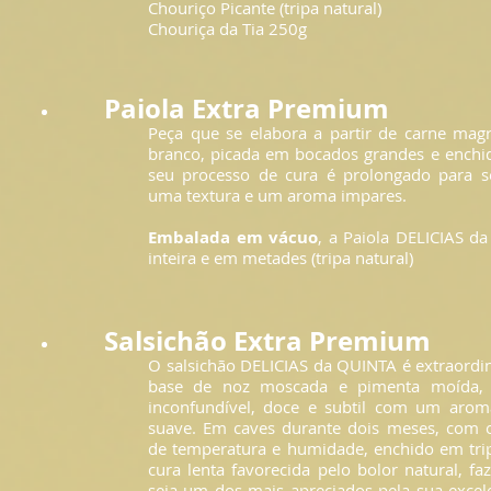
Chouriço Picante (tripa natural)
Chouriça da Tia 250g
Paiola Extra Premium
Peça que se elabora a partir de carne mag
branco, picada em bocados grandes e enchid
seu processo de cura é prolongado para s
uma textura e um aroma impares.
Embalada em vácuo
, a Paiola DELICIAS d
inteira e em metades (tripa natural)
Salsichão Extra Premium
O salsichão DELICIAS da QUINTA é extraordi
base de noz moscada e pimenta moída, 
inconfundível, doce e subtil com um arom
suave. Em caves durante dois meses, com 
de temperatura e humidade, enchido em tri
cura lenta favorecida pelo bolor natural, f
seja um dos mais apreciados pela sua excel