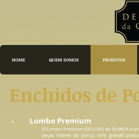
HOME
QUEM SOMOS
PRODUTOS
Enchidos de P
Lombo Premium
O Lombo Premium DELICIAS da QUINTA é pr
peças nobres do porco, com grande procu