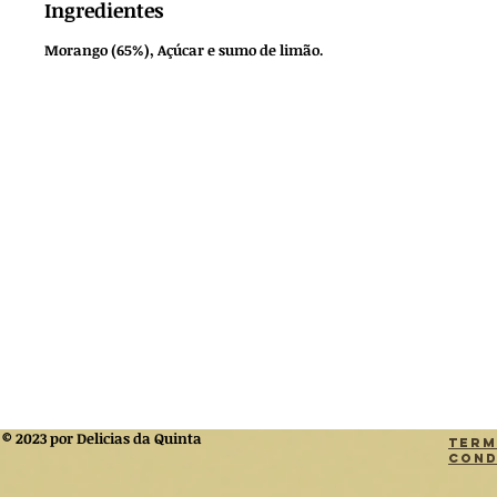
Ingredientes
Morango (65%), Açúcar e sumo de limão.
© 2023 por Delicias da Quinta
Term
Cond