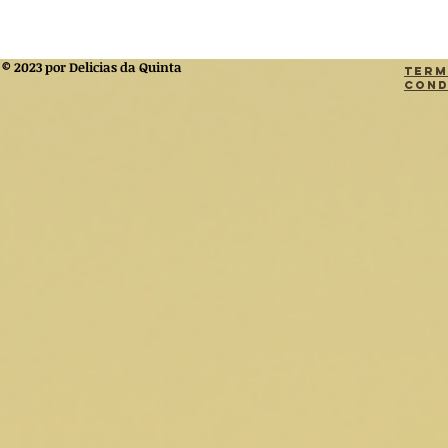
© 2023 por Delicias da Quinta
Term
Cond