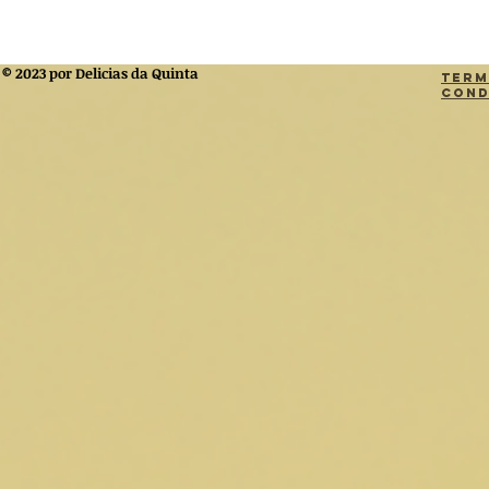
© 2023 por Delicias da Quinta
Term
Cond