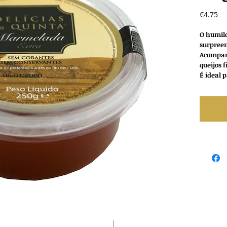
Pr
€4.75
O humil
surpreen
Acompan
queijos 
É ideal 