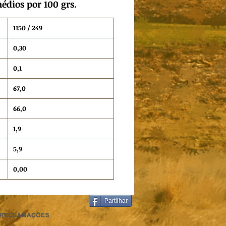
édios por 100 grs.
1150 / 249
0,30
0,1
67,0
66,0
1,9
5,9
0,00
Partilhar