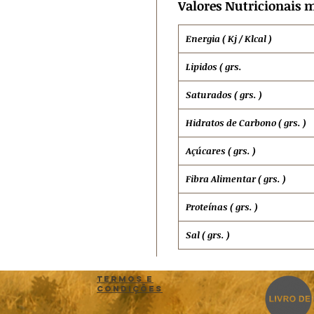
Valores Nutricionais m
Energia ( Kj / Klcal )
Lipidos ( grs.
Saturados ( grs. )
Hidratos de
Carbono ( grs. )
Açúcares ( grs. )
Fibra Alimentar ( grs. )
Proteínas ( grs. )
Sal ( grs. )
Termos e
Condições