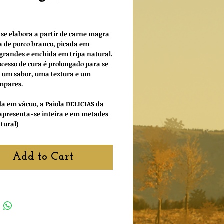
rice
 se elabora a partir de carne magra
a de porco branco, picada em
grandes e enchida em tripa natural.
ocesso de cura é prolongado para se
 um sabor, uma textura e um
mpares.
 em vácuo, a Paiola DELICIAS da
apresenta-se inteira e em metades
atural)
Add to Cart