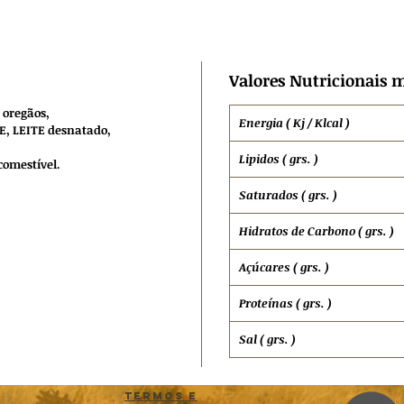
Valores Nutricionais m
 oregãos,
Energia ( Kj / Klcal )
TE, LEITE desnatado,
Lipidos ( grs. )
comestível.
Saturados ( grs. )
Hidratos de
Carbono ( grs. )
Açúcares ( grs. )
Proteínas ( grs. )
Sal ( grs. )
Termos e