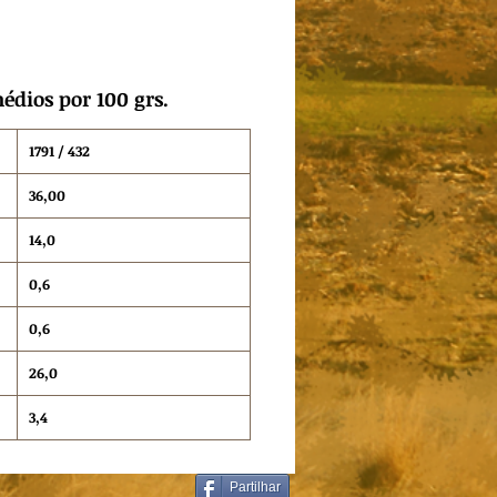
édios por 100 grs.
1791 / 432
36,00
14,0
0,6
0,6
26,0
3,4
Partilhar