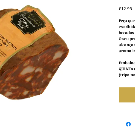
P
€12.95
Peça que
escolhid
bocados 
O seu pr
alcançar
aroma i
Embalada
QUINTA 
(tripa n