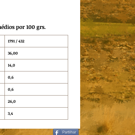
édios por 100 grs.
1791 / 432
36,00
14,0
0,6
0,6
26,0
3,4
Partilhar