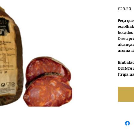
P
€25.50
Peça que
escolhid
bocados 
O seu pr
alcançar
aroma i
Embalada
QUINTA 
(tripa n