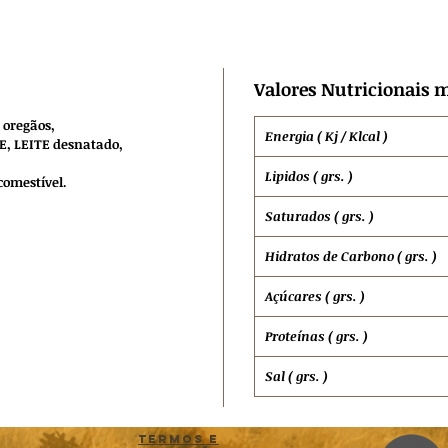
Valores Nutricionais m
 oregãos,
Energia ( Kj / Klcal )
TE, LEITE desnatado,
Lipidos ( grs. )
comestível.
Saturados ( grs. )
Hidratos de
Carbono ( grs. )
Açúcares ( grs. )
Proteínas ( grs. )
Sal ( grs. )
Termos e