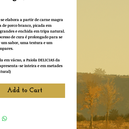
rice
 se elabora a partir de carne magra
a de porco branco, picada em
grandes e enchida em tripa natural.
ocesso de cura é prolongado para se
 um sabor, uma textura e um
mpares.
 em vácuo, a Paiola DELICIAS da
apresenta-se inteira e em metades
atural)
Add to Cart