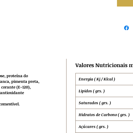
Valores Nutricionais m
se, proteína do
Energia ( Kj / Klcal )
ranca, pimenta preta,
 corante (E-120),
Lipidos ( grs. )
 antioxidante
Saturados ( grs. )
comestível.
Hidratos de
Carbono ( grs. )
Açúcares ( grs. )