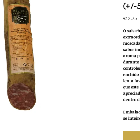
(+/-
P
€12.75
O salsic
extraord
moscada
sabor in
aroma pr
durante
controle
enchido 
lenta fa
que este
apreciad
dentro d
Embalado
se intei