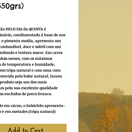
550grs)
rice
hão DELICIAS da QUINTA é
inário, condimentado á base de noz
 e pimenta moída, apresenta um
confundível, doce e subtil com um
ofundo e textura suave. Em caves
 dois meses, com os máximos
s de temperatura e humidade,
em tripa natural e com uma cura
vorecida pelo bolor natural, fazem
 produto seja um dos mais
os pela sua excelente qualidade
os enchidos de porco branco.
 em vácuo, o Salsichão apresenta-
ro e em metades (tripa natural)
Add to Cart