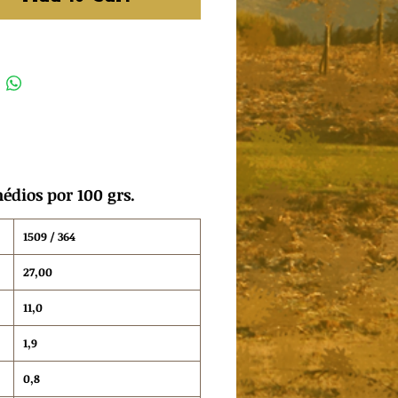
édios por 100 grs.
1509 / 364
27,00
11,0
1,9
0,8